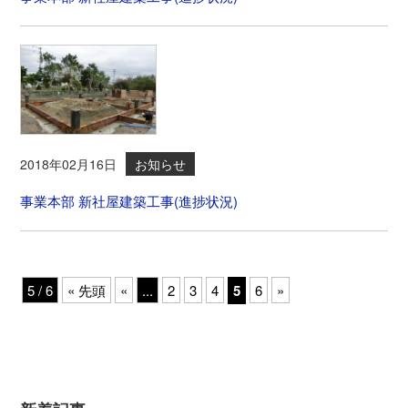
2018年02月16日
お知らせ
事業本部 新社屋建築工事(進捗状況)
5 / 6
« 先頭
«
...
2
3
4
5
6
»